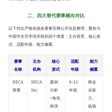
二、四大替代赛事横向对比
以下对比严格依据各赛事官网公开信息整理，聚焦与
中国学生升学强关联的四个维度：主办背景、核心形
式、适配年级、能力侧重。
赛事
主办
核心
适配
能力
名称
机构
形式
年级
侧重
DECA
DECA
案例
9–12
商业
商赛
Inc.
分析
年级
决策
+角色
力、
扮演
临场