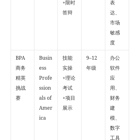
+限时
表
答辩
达、
市场
敏感
度
BPA
Busin
技能
9–12
办公
商务
ess
实操
年级
软件
精英
Profe
+理论
应
挑战
ssion
考试
用、
赛
als of
+项目
财务
Amer
展示
建
ica
模、
数字
工具