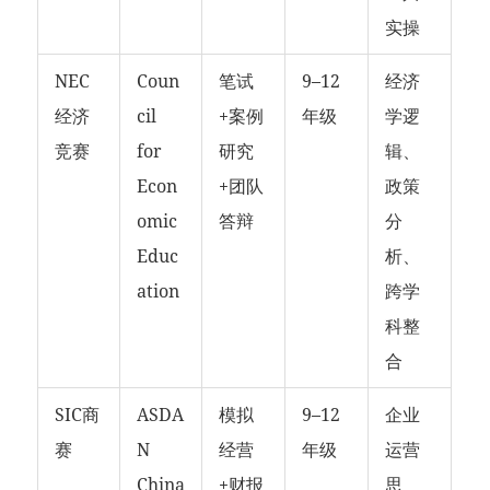
实操
NEC
Coun
笔试
9–12
经济
经济
cil
+案例
年级
学逻
竞赛
for
研究
辑、
Econ
+团队
政策
omic
答辩
分
Educ
析、
ation
跨学
科整
合
SIC商
ASDA
模拟
9–12
企业
赛
N
经营
年级
运营
China
+财报
思