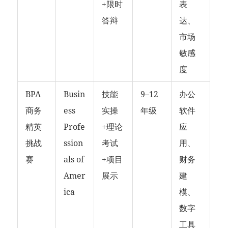
+限时
表
答辩
达、
市场
敏感
度
BPA
Busin
技能
9–12
办公
商务
ess
实操
年级
软件
精英
Profe
+理论
应
挑战
ssion
考试
用、
赛
als of
+项目
财务
Amer
展示
建
ica
模、
数字
工具