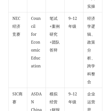
实操
NEC
Coun
笔试
9–12
经济
经济
cil
+案例
年级
学逻
竞赛
for
研究
辑、
Econ
+团队
政策
omic
答辩
分
Educ
析、
ation
跨学
科整
合
SIC商
ASDA
模拟
9–12
企业
赛
N
经营
年级
运营
China
+财报
思