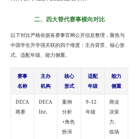
二、四大替代赛事横向对比
以下对比严格依据各赛事官网公开信息整理，聚焦与
中国学生升学强关联的四个维度：主办背景、核心形
式、适配年级、能力侧重。
赛事
主办
核心
适配
能力
名称
机构
形式
年级
侧重
DECA
DECA
案例
9–12
商业
商赛
Inc.
分析
年级
决策
+角色
力、
扮演
临场