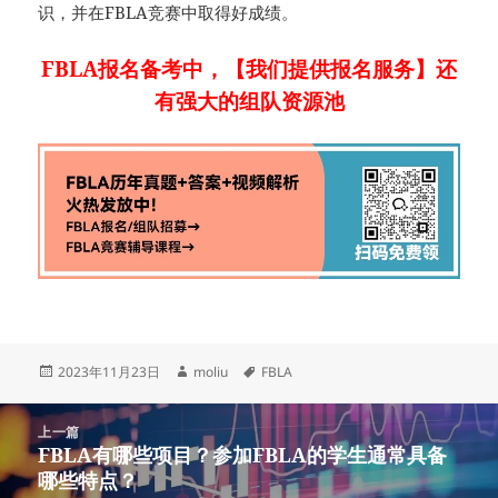
识，并在FBLA竞赛中取得好成绩。
FBLA报名备考中，【我们提供报名服务】还
有强大的组队资源池
发
作
标
2023年11月23日
moliu
FBLA
布
者
签
于
文
上一篇
章
FBLA有哪些项目？参加FBLA的学生通常具备
上
导
哪些特点？
篇
航