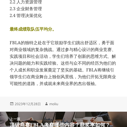
2.2 人力资源管理
2.3 企业财务管理
2.4 管理决策优化
最终成绩取队伍平均分。
FBLA的独特之处在于它鼓励学生们跳出舒适区，勇于面
对商业领域的复杂挑战。通过参与精心设计的商业竞赛、
实践项目和社会活动，学生们培养了创新的思维方式、解
决问题的能力和实践经验。这些与众不同的经历为他们的
个人成长和职业发展奠定了坚实的基础。FBLA将继续引
领学生们在商业舞台上独创风景线，为他们开拓无限商业
可能性的道路，并成就未来商业界的杰出领袖。
发
作
2023年12月28日
moliu
布
者
于
文
上一篇
章
顶级商赛FBLA考察哪些内容？获奖率如何？
上