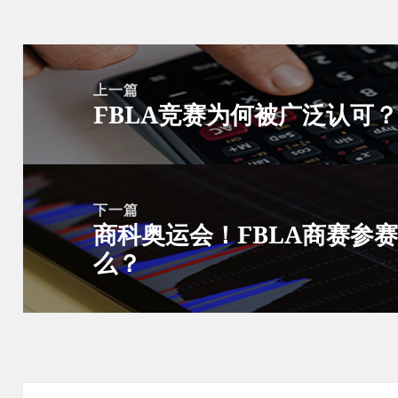
文
章
上一篇
FBLA竞赛为何被广泛认可？
导
上
航
篇
文
章：
下一篇
商科奥运会！FBLA商赛参
下
么？
篇
文
章：