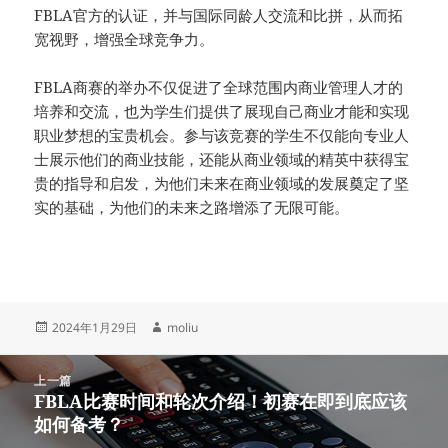
FBLA官方的认证，并与国际同龄人交流和比拼，从而拓
宽视野，增强全球竞争力。
FBLA商赛的举办不仅促进了全球范围内商业管理人才的
培养和交流，也为学生们提供了展现自己商业才能和实现
职业梦想的宝贵机会。参与该竞赛的学生不仅能向专业人
士展示他们的商业技能，还能从商业领域的精英中获得宝
贵的指导和启发，为他们未来在商业领域的发展奠定了坚
实的基础，为他们的未来之路增添了无限可能。
发
作
2024年1月29日
moliu
布
者
于
文
上一篇
章
FBLA比赛时间和轮次介绍！初赛在即到底应该
上
导
如何备考？
篇
航