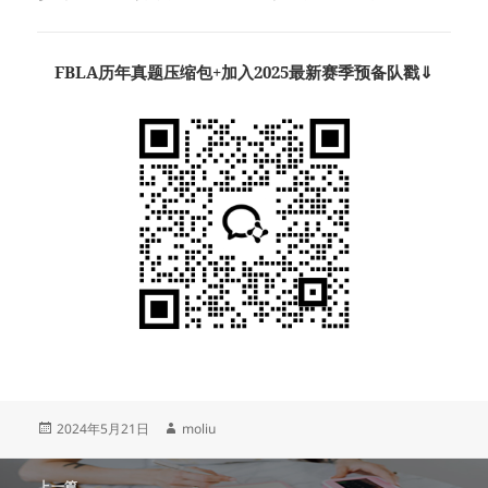
FBLA历年真题压缩包+加入2025最新赛季预备队戳⇓
发
作
2024年5月21日
moliu
布
者
于
文
上一篇