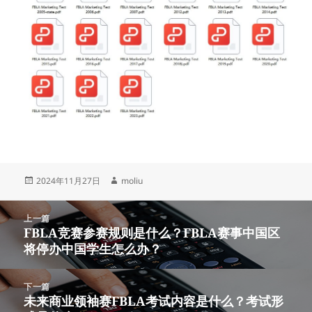
发
作
2024年11月27日
moliu
布
者
于
文
上一篇
章
FBLA竞赛参赛规则是什么？FBLA赛事中国区
上
导
将停办中国学生怎么办？
篇
航
文
章：
下一篇
未来商业领袖赛FBLA考试内容是什么？考试形
下